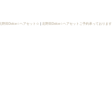
北野田Dolce☆ヘアセット☆
|
北野田Dolce☆ヘアセットご予約承っております